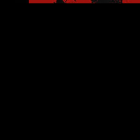
Over
Dennis
Dennis Verhoeven, geïnspireerd door de
'Rocky' film uit 1976, kreeg de bijnaam
'The Sledgehammer' voor zijn
indrukwekkende prestaties in de
boksring. Deze titel weerspiegelt niet
alleen zijn talent, maar ook zijn
onverzettelijkheid en de kracht om