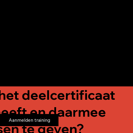
boksers om grenzen te verleggen,
waarbij hij benadrukt dat met gerichte
inzet en een positieve houding, succes
binnen ieders bereik ligt.
''Boksen doe je met je hoofd niet met je handen.
- Dennis Verhoeven
het deelcertificaat
 heeft en daarmee
Aanmelden training
sen te geven?