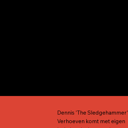
Dennis is hoofdtrainer en geeft de
niet is, dan worden de lessen o
John en Erik. Zij hebben ervaring
trainingen.
Dennis 'The Sledgehammer'
Verhoeven komt met eigen