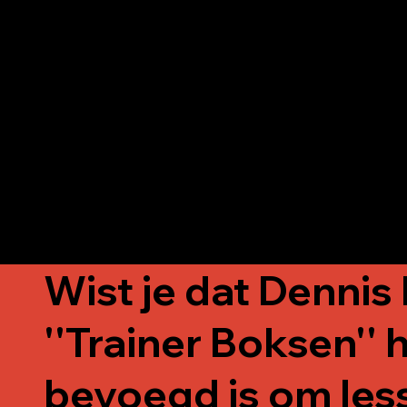
obstakels te overwinnen. Na zijn
succesvolle wedstrijdcarrière zet Dennis
zich nu in voor het opleiden van de
volgende generatie boksers, hen
motiverend met zijn geloof dat met de
juiste instelling en inzet, elk doel
bereikbaar is.
Wist je dat Dennis 
''Trainer Boksen''
bevoegd is om les