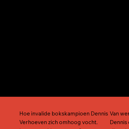
 lessen. Als hij er
vergenomen door
 in het geven van
Hoe invalide bokskampioen Dennis
Van wer
Verhoeven zich omhoog vocht.
Dennis 