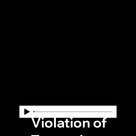
U
Gemaakt door Andries Hogenhuis
m
Violation of
ie